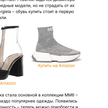
ядные модели, но не страдать от их
giela – обувь купить стоит в первую
али.
Купить на Amazon
 Amazon
ка стала основной в коллекции ММ6 –
ораздо популярнее одежды. Появились
онность – теперь можно приобрести и