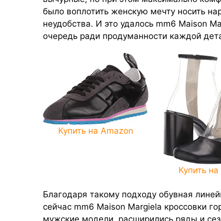
было воплотить женскую мечту носить нар
неудобства. И это удалось mm6 Maison Mar
очередь ради продуманности каждой дет
Купить на Amazon
Купить на
Благодаря такому подходу обувная линей
сейчас mm6 Maison Margiela кроссовки г
мужские модели, расширились ряды и сез