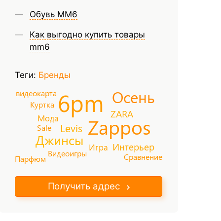
Обувь ММ6
Как выгодно купить товары
mm6
Теги:
Бренды
Осень
6pm
видеокарта
Куртка
ZARA
Мода
Zappos
Levis
Sale
Джинсы
Интерьер
Игра
Видеоигры
Сравнение
Парфюм
Получить адрес