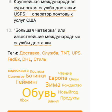
Крупнейшая международная
курьерская служба доставки:
USPS — оператор почтовых
услуг США
"Большая четверка" или
известнейшие международные
службы доставки
Теги:
Доставка
,
Служба
,
TNT
,
UPS
,
FedEx
,
DHL​
,
Стиль
видеокарта
Костюм
Чтение
Ботинки
Converse
Европа
Очки
Гейминг
Зима
Рождество
Обувь
Новыйгод
Продукты
Xbox
Винил