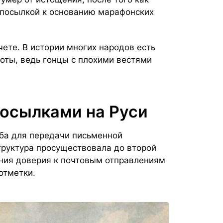
едпосылкой к основанию марафонских
чете. В истории многих народов есть
оты, ведь гонцы с плохими вестями
посылками на Руси
ужба для передачи письменной
труктура просуществовала до второй
ения доверия к почтовым отправлениям
 отметки.