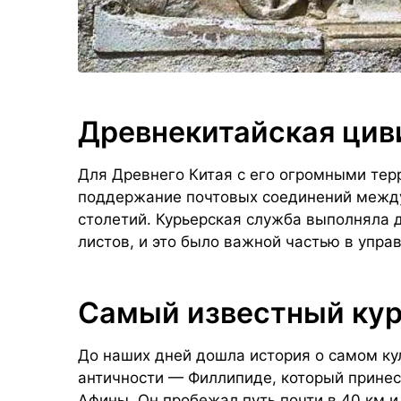
Древнекитайская цив
Для Древнего Китая с его огромными те
поддержание почтовых соединений между
столетий. Курьерская служба выполняла 
листов, и это было важной частью в упр
Самый известный ку
До наших дней дошла история о самом ку
античности — Филлипиде, который принес
Афины. Он пробежал путь почти в 40 км и