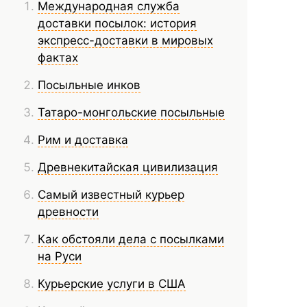
Международная служба
доставки посылок: история
экспресс-доставки в мировых
фактах
Посыльные инков
Татаро-монгольские посыльные
Рим и доставка
Древнекитайская цивилизация
Самый известный курьер
древности
Как обстояли дела с посылками
на Руси
Курьерские услуги в США