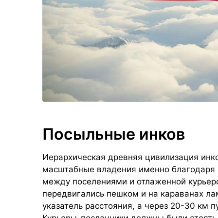
Посыльные инков
Иерархическая древняя цивилизация инко
масштабные владения именно благодаря
между поселениями и отлаженной курьер
передвигались пешком и на караванах ла
указатель расстояния, а через 20-30 км п
Курьеры-посланники должны были стоять 