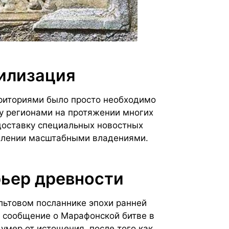
илизация
рриториями было просто необходимо
 регионами на протяжении многих
доставку специальных новостных
авлении масштабными владениями.
рьер древности
льтовом посланнике эпохи ранней
 сообщение о Марафонской битве в
 умер от истощения, после того как