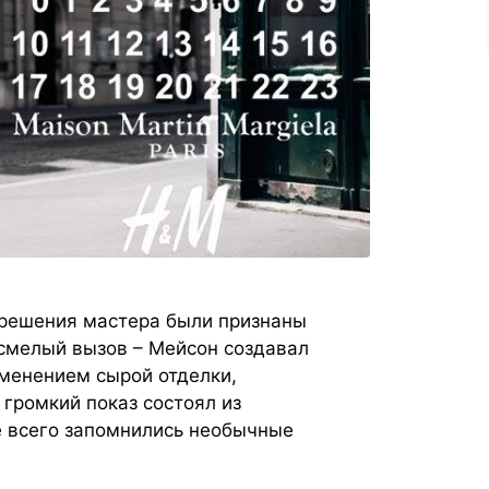
д решения мастера были признаны
смелый вызов – Мейсон создавал
менением сырой отделки,
 громкий показ состоял из
 всего запомнились необычные