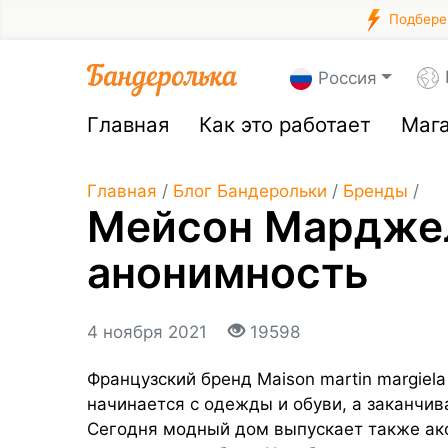
Подберем
Россия
Главная
Как это работает
Маг
Главная
/
Блог Бандерольки
/
Бренды
/
Мейсон Марджела
анонимность
4 ноября 2021
19598
Французский бренд Maison martin margiela
начинается с одежды и обуви, а заканчи
Сегодня модный дом выпускает также а