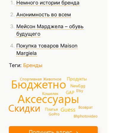
Немного истории бренда
Анонимность во всем
Мейсон Марджела – обувь
будущего
Покупка товаров Maison
Margiela
Теги:
Бренды
Продукты
Бюджетно
Спортивная
Животное
NewEgg
Etsy
GAP
Аксессуары
Кошелек
Скидки
Возврат
Guess
Платья
GoPro
Bhphotovideo
Получить адрес