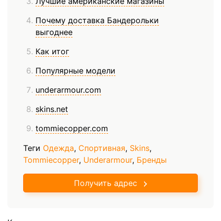
Лучшие американские магазины
Почему доставка Бандерольки
выгоднее
Как итог
Популярные модели
underarmour.com
skins.net
tommiecopper.com
Теги
Одежда
,
Спортивная
,
Skins
,
Tommiecopper
,
Underarmour
,
Бренды
Получить адрес