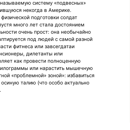
к называемую систему «подвесных»
дившуюся некогда в Америке.
 физической подготовки солдат
пустя много лет стала достоянием
ьности очень прост: она необычайно
аптируется под людей с самой разной
ласти фитнеса или завсегдатаи
нсионеры, дилетанты или
оляет как провести полноценную
 килограммы или нарастить мышечную
етной «проблемной» зоной»: избавиться
 осиную талию (что особо актуально
.