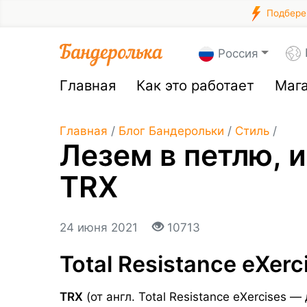
Подберем
Россия
Главная
Как это работает
Маг
Главная
/
Блог Бандерольки
/
Стиль
/
Лезем в петлю, 
TRX
24 июня 2021
10713
Total Resistance eXerc
TRX
(от англ. Total Resistance eXercises