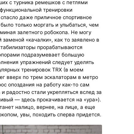
ших с турника ремешков с петлями
 функциональной тренировки
е спасло даже приличное спортивное
было только моргать и улыбаться, чем
оминая залетного робокопа. Не могу
 заменой «качалки», как то заявлено в
 стабилизаторы прорабатываются
 опорами подразумевает большую
полнения упражнений следует уделять
улярных тренировок TRX (в моем
г вверх по трем эскалаторам в метро
рос опоздания на работу как-то сам
 и радостно стали укрепляться вслед за
ивый — здесь прокачивается на «ура»).
танет налицо, вернее, на лице, а еще
бокопом, увы, походить сперва придется.