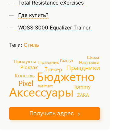
Total Resistance eXercises
Где купить?
WOSS 3000 Equalizer Trainer
Теги:
Стиль
Школа
Галстук
Продукты
Настолки
Праздник
Праздники
Рюкзак
Трекер
Бюджетно
Консоль
Pixel
Tommy
Walmart
Аксессуары
ZARA
Получить адрес