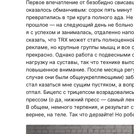
Первое впечатление от безобидно свисав
оказалось обманчивым: сорок пять минут
превратились в три круга полного ада. Н
прошлое — на следующий день не больно 
я с успехом и занималась, отдаленно нап
сказать, что TRX может стать полноценной
рекламе, но крупные группы мышц и все
прекрасно. Однако работа с подвесными
нагрузку на суставы, так что технике вы
повышенное внимание. После месяца рег
случае они были общеукрепляющими) забе
стал казаться мне сущим пустяком, а воп
отпал. Бицепс с трицепсом возрадовались
прессом (о да, нижний пресс — самый лен
В общем, немного терпения, и результат с
вернее, на теле. Так что дерзайте! Но ро