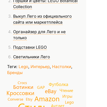
Горшки и цветы: LEGO Botanical
Collection
Выкуп Лего из официального
сайта или маркетплейса
Органайзер для Лего и не
только
Подставки LEGO
Светильники Лего
Теги:
Lego
,
Интерьер
,
Настолки
,
Бренды
Crocs
Футболка
Ботинки
GAP
eBay
Чтение
Кроссовки
Игры
Amazon
Converse
Etsy
Стиль
Lego
Аутлет