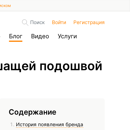
иском
Поиск
Войти
Регистрация
р
Блог
Видео
Услуги
ышащей подошвой
Содержание
История появления бренда