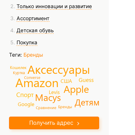
Только инновации и развитие
Ассортимент
Детская обувь
Покупка
Теги:
Бренды
Аксессуары
Кошелек
Куртка
Amazon
Converse
Guess
США
Apple
Levis
Спорт
Macys
Детям
Google
Бренды
Сравнение
Получить адрес