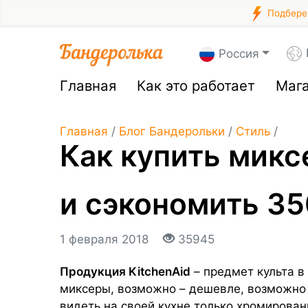
Подберем
Россия
Главная
Как это работает
Маг
Главная
/
Блог Бандерольки
/
Стиль
/
Как купить микс
и сэкономить 3
1 февраля 2018
35945
Продукция
KitchenAid
– предмет культа в
миксеры, возможно – дешевле, возможно 
видеть на своей кухне только хромирован