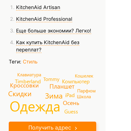
KitchenAid Artisan
KitchenAid Professional
Еще больше экономии? Легко!
Как купить KitchenAid без
переплат?
Теги:
Стиль
Клавиатура
Кошелек
Tommy
Timberland
Компьютер
Кроссовки
Планшет
Парфюм
Скидки
Зима
iPad
Школа
Одежда
Осень
Guess
Получить адрес