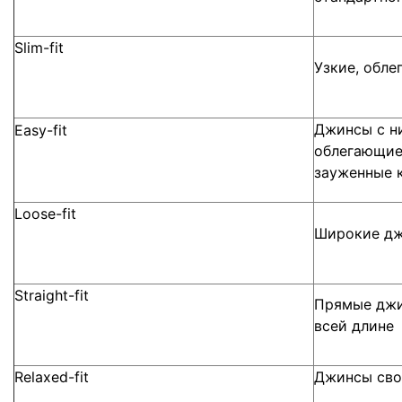
Slim-fit
Узкие, обл
Джинсы с ни
Easy-fit
облегающие 
зауженные к
Loose-fit
Широкие д
Straight-fit
Прямые джи
всей длине
Relaxed-fit
Джинсы сво