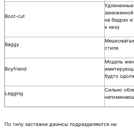
Удлиненные
заниженной
Boot-cut
на бедрах и
к низу
Мешковатые
Baggy
стиле
Модель жен
Boyfriend
имитирующа
будто одол
Сильно обл
Legging
напоминающ
По типу застежки джинсы подразделяются на: