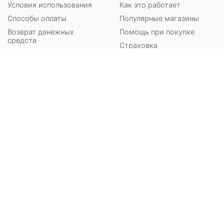
Условия использования
Как это работает
Способы оплаты
Популярные магазины
Возврат денежных
Помощь при покупке
средств
Страховка
Политика
Ограничения и запреты
конфиденциальности
Правовая информация
Полезное
Сотрудничество
Qwintry Plus
Наши контакты
Таблица размеров
Реферальная программа
Калькулятор Бандерольки
Предложение для оптовых
клиентов
Калькулятор USPS
Логистика для бизнеса
Калькулятор объемного
веса
Доброе Дело
Калькулятор таможенных
пошлин
Qwintry.Global