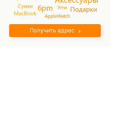
6pm
Сумки
Угги
Подарки
MacBook
AppleWatch
Получить адрес