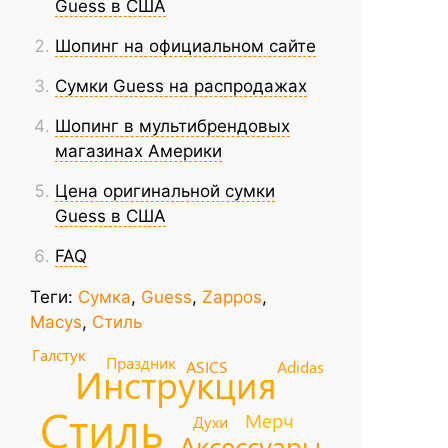
Guess в США
Шопинг на официальном сайте
Сумки Guess на распродажах
Шопинг в мультибрендовых
магазинах Америки
Цена оригинальной сумки
Guess в США
FAQ
Теги:
Сумка
,
Guess
,
Zappos
,
Macys
,
Стиль
Галстук
Праздник
Adidas
ASICS
Инструкция
Стиль
Мерч
Духи
Аксессуары