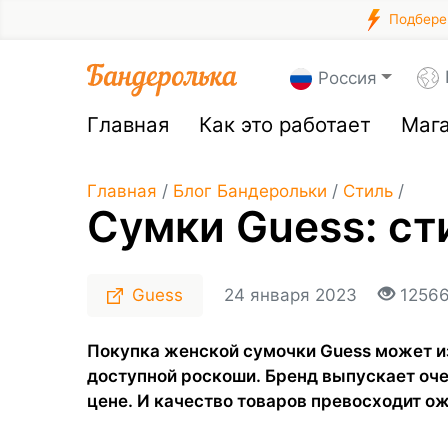
Подберем
Россия
Главная
Как это работает
Маг
Главная
/
Блог Бандерольки
/
Стиль
/
Сумки Guess: ст
Guess
24 января 2023
1256
Покупка женской сумочки Guess может и
доступной роскоши. Бренд выпускает оче
цене. И качество товаров превосходит о