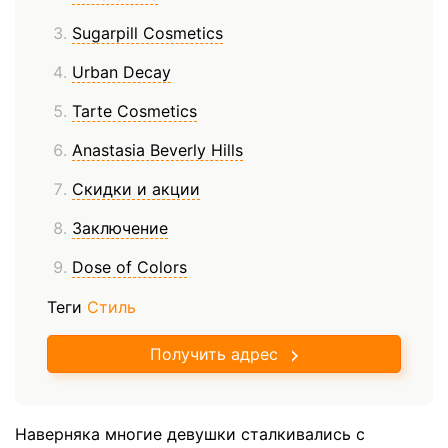
Sugarpill Cosmetics
Urban Decay
Tarte Cosmetics
Anastasia Beverly Hills
Скидки и акции
Заключение
Dose of Colors
Теги
Стиль
Получить адрес
Наверняка многие девушки сталкивались с