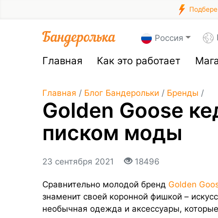
Подберем
Россия
Главная
Как это работает
Маг
Главная
/
Блог Бандерольки
/
Бренды
/
Golden Goose ке
писком моды
23 сентября 2021
18496
Сравнительно молодой бренд
Golden Goo
знаменит своей коронной фишкой – искусс
необычная одежда и аксессуары, которы