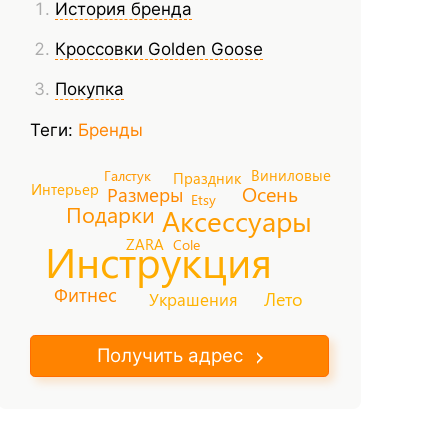
История бренда
Кроссовки Golden Goose
Покупка
Теги:
Бренды
Виниловые
Галстук
Праздник
Интерьер
Осень
Размеры
Etsy
Подарки
Аксессуары
Инструкция
ZARA
Cole
Фитнес
Лето
Украшения
Получить адрес