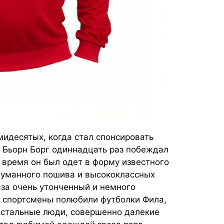
мидесятых, когда стал спонсировать
. Бьорн Борг одиннадцать раз побеждал
 время он был одет в форму известного
думанного пошива и высококлассных
аза очень утонченный и немного
о спортсмены полюбили футболки Фила,
 остальные люди, совершенно далекие