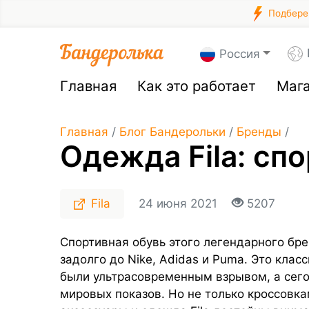
Подберем
Россия
Главная
Как это работает
Маг
Главная
/
Блог Бандерольки
/
Бренды
/
Одежда Fila: сп
Fila
24 июня 2021
5207
Спортивная обувь этого легендарного бре
задолго до Nike, Adidas и Puma. Это кла
были ультрасовременным взрывом, а сег
мировых показов. Но не только кроссовка