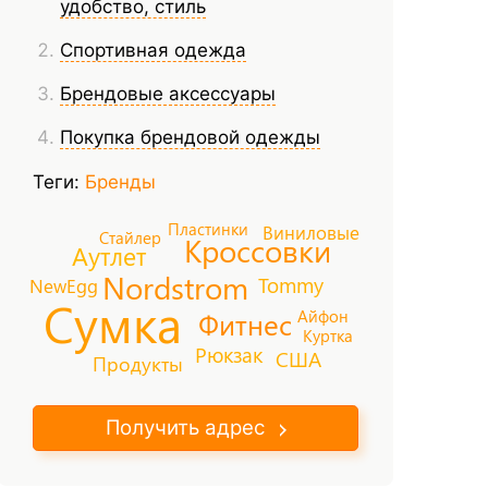
удобство, стиль
Спортивная одежда
Брендовые аксессуары
Покупка брендовой одежды
Теги:
Бренды
Пластинки
Виниловые
Стайлер
Кроссовки
Аутлет
Nordstrom
Tommy
NewEgg
Сумка
Айфон
Фитнес
Куртка
Рюкзак
США
Продукты
Получить адрес