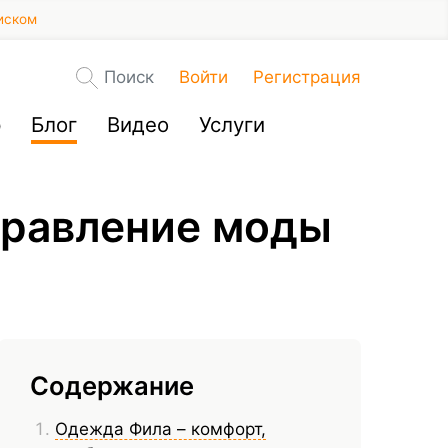
иском
Поиск
Войти
Регистрация
р
Блог
Видео
Услуги
аправление моды
Содержание
Одежда Фила – комфорт,