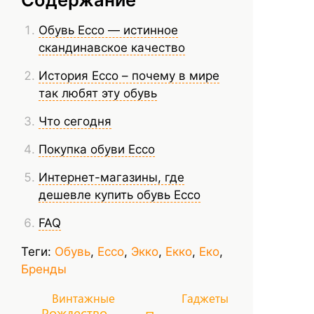
Обувь Ecco — истинное
скандинавское качество
История Ecco – почему в мире
так любят эту обувь
Что сегодня
Покупка обуви Ecco
Интернет-магазины, где
дешевле купить обувь Ecco
FAQ
Теги:
Обувь
,
Ecco
,
Экко
,
Екко
,
Еко
,
Бренды
Винтажные
Гаджеты
Рождество