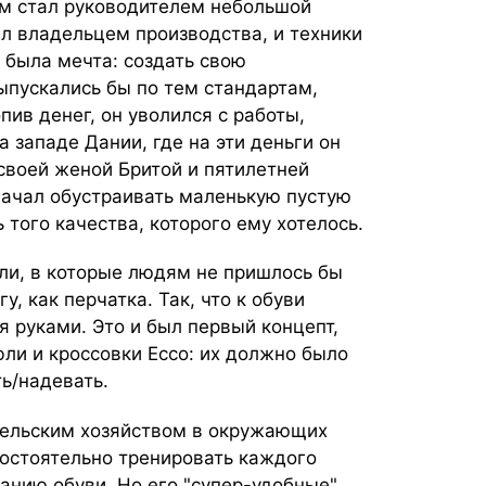
ам стал руководителем небольшой
ыл владельцем производства, и техники
а была мечта: создать свою
ыпускались бы по тем стандартам,
пив денег, он уволился с работы,
 западе Дании, где на эти деньги он
своей женой Бритой и пятилетней
начал обустраивать маленькую пустую
 того качества, которого ему хотелось.
фли, в которые людям не пришлось бы
у, как перчатка. Так, что к обуви
 руками. Это и был первый концепт,
ли и кроссовки Ecco: их должно было
ть/надевать.
сельским хозяйством в окружающих
мостоятельно тренировать каждого
данию обуви. Но его "супер-удобные"