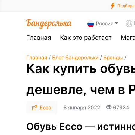
Подберем
Россия
Главная
Как это работает
Маг
Главная
/
Блог Бандерольки
/
Бренды
/
Как купить обув
дешевле, чем в 
Ecco
8 января 2022
67934
Обувь Ecco — истинн