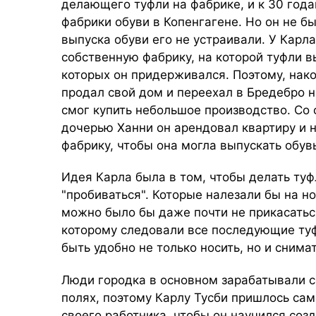
делающего туфли на фабрике, и к 30 год
фабрики обуви в Копенгагене. Но он не б
выпуска обуви его не устраивали. У Карл
собственную фабрику, на которой туфли в
которых он придерживался. Поэтому, нако
продал свой дом и переехал в Бредебро на
смог купить небольшое производство. Со 
дочерью Ханни он арендовал квартиру и 
фабрику, чтобы она могла выпускать обувь
Идея Карла была в том, чтобы делать ту
"пробиваться". Которые налезали бы на ног
можно было бы даже почти не прикасаться
которому следовали все последующие туф
быть удобно не только носить, но и снима
Люди городка в основном зарабатывали 
полях, поэтому Карлу Тусби пришлось са
своего работника, чтобы он научился соз