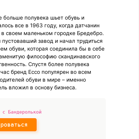
е больше полувека шьет обувь и
ось все в 1963 году, когда датчанин
и в своем маленьком городке Бредебро.
 пустовавший завод и начал трудиться
м обуви, которая соединила бы в себе
знаменитую философию скандинавского
твенность. Спустя более полувека
йчас бренд Ecco популярен во всем
одителей обуви в мире – именно
ль вложил в основу бизнеса.
 с Бандеролькой
ироваться