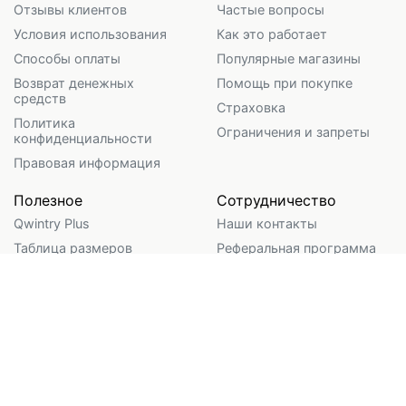
Отзывы клиентов
Частые вопросы
Условия использования
Как это работает
Способы оплаты
Популярные магазины
Возврат денежных
Помощь при покупке
средств
Страховка
Политика
Ограничения и запреты
конфиденциальности
Правовая информация
Полезное
Сотрудничество
Qwintry Plus
Наши контакты
Таблица размеров
Реферальная программа
Калькулятор Бандерольки
Предложение для оптовых
клиентов
Калькулятор USPS
Логистика для бизнеса
Калькулятор объемного
веса
Доброе Дело
Калькулятор таможенных
пошлин
Qwintry.Global