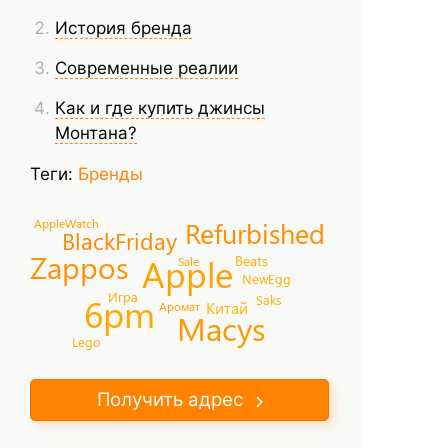
История бренда
Современные реалии
Как и где купить джинсы
Монтана?
Теги:
Бренды
Refurbished
AppleWatch
BlackFriday
Zappos
Apple
Beats
Sale
NewEgg
Игра
6pm
Saks
Китай
Аромат
Macys
Lego
Получить адрес