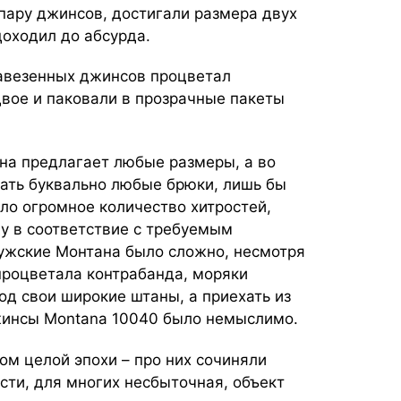
пару джинсов, достигали размера двух
доходил до абсурда.
завезенных джинсов процветал
вое и паковали в прозрачные пакеты
на предлагает любые размеры, а во
ать буквально любые брюки, лишь бы
ло огромное количество хитростей,
 в соответствие с требуемым
ужские Монтана было сложно, несмотря
процветала контрабанда, моряки
под свои широкие штаны, а приехать из
джинсы Montana 10040 было немыслимо.
м целой эпохи – про них сочиняли
сти, для многих несбыточная, объект