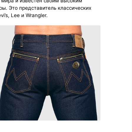
х мира и известен своим высоким
ры. Это представитель классических
’s, Lee и Wrangler.