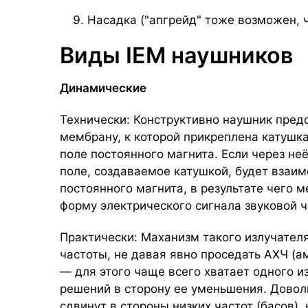
Насадка ("апгрейд" тоже возможен, 
Виды IEM наушников
Динамические
Технически: Конструктивно наушник предс
мембрану, к которой прикреплена катушк
поле постоянного магнита. Если через не
поле, создаваемое катушкой, будет взаи
постоянного магнита, в результате чего 
форму электрического сигнала звуковой ч
Практически: Маханизм такого излучателя
частоты, не давая явно проседать АХЧ (а
— для этого чаще всего хватает одного и
решений в сторону ее уменьшения. Довол
сдвинут в стороны низких частот (басов),