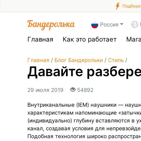
Подберем
Россия
Главная
Как это работает
Маг
Главная
/
Блог Бандерольки
/
Стиль
/
Давайте разбере
29 июля 2019
54892
Внутриканальные (IEM) наушники — науш
характеристикам напоминающие «затычки»
(индивидуально) глубину вставляются в 
канал, создавая условия для непревзойде
Подобная технология широко распростра