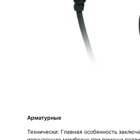
Арматурные
Технически: Главная особенность заключа
излучающую мембрану при помощи подви