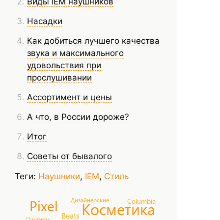
Виды IEM наушников
Насадки
Как добиться лучшего качества
звука и максимального
удовольствия при
прослушивании
Ассортимент и цены
А что, в России дороже?
Итог
Советы от бывалого
Теги:
Наушники
,
IEM
,
Стиль
Дизайнерские
Columbia
Pixel
Косметика
Beats
Парфюм