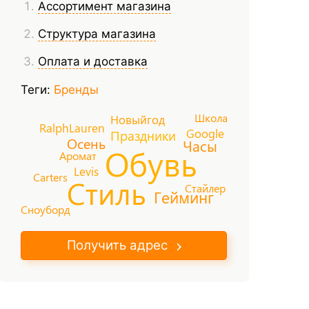
Ассортимент магазина
Структура магазина
Оплата и доставка
Теги:
Бренды
Школа
Новыйгод
RalphLauren
Google
Праздники
Осень
Часы
Обувь
Аромат
Levis
Carters
Стиль
Стайлер
Гейминг
Сноуборд
Получить адрес