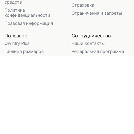
средств
Страховка
Политика
Ограничения и запреты
конфиденциальности
Правовая информация
Полезное
Сотрудничество
Qwintry Plus
Наши контакты
Таблица размеров
Реферальная программа
Калькулятор Бандерольки
Предложение для оптовых
клиентов
Калькулятор USPS
Логистика для бизнеса
Калькулятор объемного
веса
Доброе Дело
Калькулятор таможенных
пошлин
Qwintry.Global