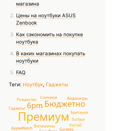
магазина
Цены на ноутбуки ASUS
Zenbook
Как сэкономить на покупке
ноутбука
В каких магазинах покупать
ноутбуки
FAQ
Теги:
Ноутбук
,
Гаджеты
Converse
Видеоигры
Рождество
Бюджетно
6pm
Гаджеты
Премиум
Британия
Surface
Китай
Витамины
AppleWatch
Goretex
Сноуборд