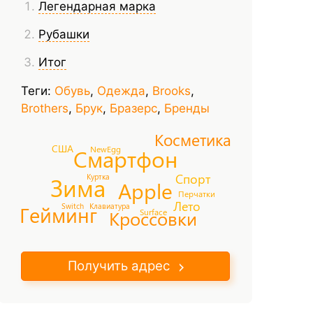
Легендарная марка
Рубашки
Итог
Теги:
Обувь
,
Одежда
,
Brooks
,
Brothers
,
Брук
,
Бразерс
,
Бренды
Косметика
США
NewEgg
Смартфон
Спорт
Зима
Куртка
Apple
Перчатки
Лето
Switch
Клавиатура
Гейминг
Surface
Кроссовки
Получить адрес