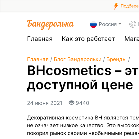
Подберем
Россия
Главная
Как это работает
Маг
Главная
/
Блог Бандерольки
/
Бренды
/
BHcosmetics – э
доступной цене
24 июня 2021
9440
Декоративная косметика BH является тем
не означает низкое качество. Это высоко
покорил рынок своими необычными решен