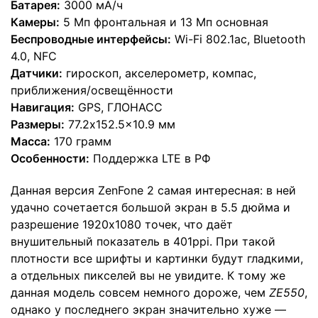
Батарея:
3000 мА/ч
Камеры:
5 Мп фронтальная и 13 Мп основная
Беспроводные интерфейсы:
Wi-Fi 802.1ac, Bluetooth
4.0, NFC
Датчики:
гироскоп, акселерометр, компас,
приближения/освещённости
Навигация:
GPS, ГЛОНАСС
Размеры:
77.2x152.5x10.9 мм
Масса:
170 грамм
Особенности:
Поддержка LTE в РФ
Данная версия ZenFone 2 самая интересная: в ней
удачно сочетается большой экран в 5.5 дюйма и
разрешение 1920х1080 точек, что даёт
внушительный показатель в 401ppi. При такой
плотности все шрифты и картинки будут гладкими,
а отдельных пикселей вы не увидите. К тому же
данная модель совсем немного дороже, чем
ZE550
,
однако у последнего экран значительно хуже —