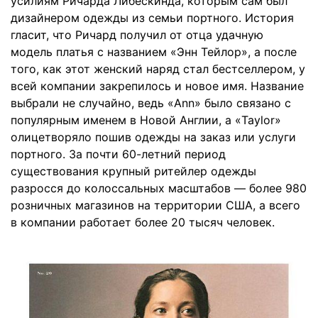
усилиям Ричарда Либескинда, которым сам был
дизайнером одежды из семьи портного. История
гласит, что Ричард получил от отца удачную
модель платья с названием «Энн Тейлор», а после
того, как этот женский наряд стал бестселлером, у
всей компании закрепилось и новое имя. Название
выбрали не случайно, ведь «Ann» было связано с
популярным именем в Новой Англии, а «Taylor»
олицетворяло пошив одежды на заказ или услуги
портного. За почти 60-летний период
существования крупный ритейлер одежды
разросся до колоссальных масштабов — более 980
розничных магазинов на территории США, а всего
в компании работает более 20 тысяч человек.