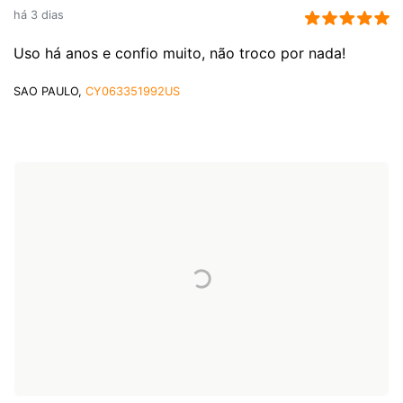
há 3 dias
Uso há anos e confio muito, não troco por nada!
SAO PAULO,
CY063351992US