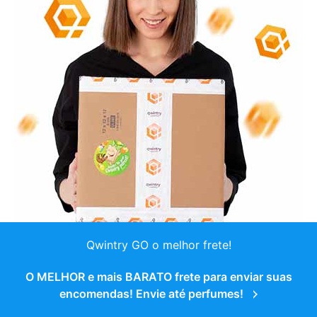
Qwintry GO o melhor frete!
O MELHOR e mais BARATO frete para enviar suas
encomendas! Envie até perfumes!