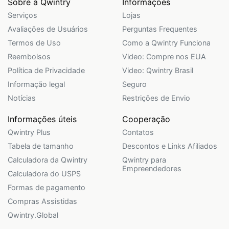
Sobre a Qwintry
Informações
Serviços
Lojas
Avaliações de Usuários
Perguntas Frequentes
Termos de Uso
Como a Qwintry Funciona
Reembolsos
Video: Compre nos EUA
Política de Privacidade
Video: Qwintry Brasil
Informação legal
Seguro
Notícias
Restrições de Envio
Informações úteis
Cooperação
Qwintry Plus
Contatos
Tabela de tamanho
Descontos e Links Afiliados
Calculadora da Qwintry
Qwintry para
Empreendedores
Calculadora do USPS
Formas de pagamento
Compras Assistidas
Qwintry.Global