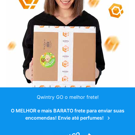
Qwintry GO o melhor frete!
O MELHOR e mais BARATO frete para enviar suas
encomendas! Envie até perfumes!