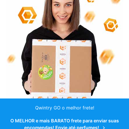
Qwintry GO o melhor frete!
O MELHOR e mais BARATO frete para enviar suas
encomendas! Envie até perfumes!