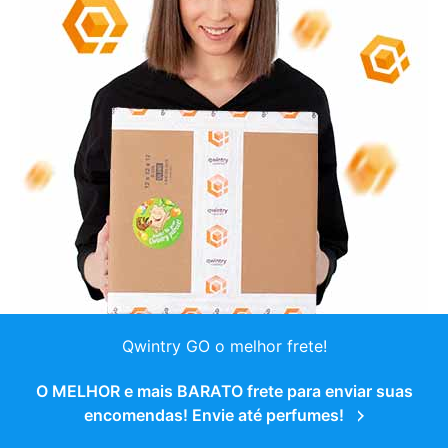
Qwintry GO o melhor frete!
O MELHOR e mais BARATO frete para enviar suas
encomendas! Envie até perfumes!