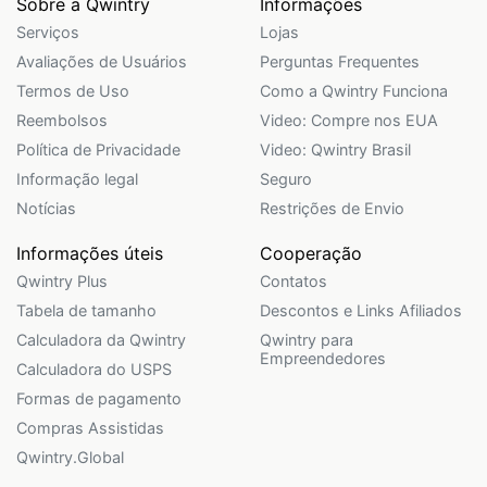
Sobre a Qwintry
Informações
Serviços
Lojas
Avaliações de Usuários
Perguntas Frequentes
Termos de Uso
Como a Qwintry Funciona
Reembolsos
Video: Compre nos EUA
Política de Privacidade
Video: Qwintry Brasil
Informação legal
Seguro
Notícias
Restrições de Envio
Informações úteis
Cooperação
Qwintry Plus
Contatos
Tabela de tamanho
Descontos e Links Afiliados
Calculadora da Qwintry
Qwintry para
Empreendedores
Calculadora do USPS
Formas de pagamento
Compras Assistidas
Qwintry.Global