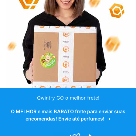
Qwintry GO o melhor frete!
O MELHOR e mais BARATO frete para enviar suas
encomendas! Envie até perfumes!