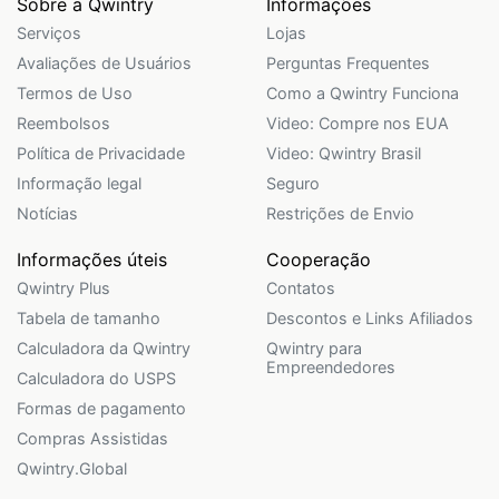
Sobre a Qwintry
Informações
Serviços
Lojas
Avaliações de Usuários
Perguntas Frequentes
Termos de Uso
Como a Qwintry Funciona
Reembolsos
Video: Compre nos EUA
Política de Privacidade
Video: Qwintry Brasil
Informação legal
Seguro
Notícias
Restrições de Envio
Informações úteis
Cooperação
Qwintry Plus
Contatos
Tabela de tamanho
Descontos e Links Afiliados
Calculadora da Qwintry
Qwintry para
Empreendedores
Calculadora do USPS
Formas de pagamento
Compras Assistidas
Qwintry.Global