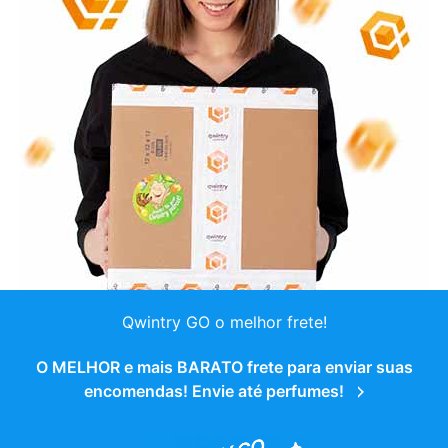
Qwintry GO o melhor frete!
O MELHOR e mais BARATO frete para enviar suas
encomendas! Envie até perfumes!