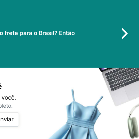
frete para o Brasil? Então
ê
 você.
leto.
nviar