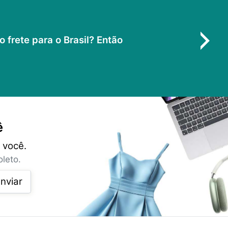
frete para o Brasil? Então
ê
 você.
leto.
nviar