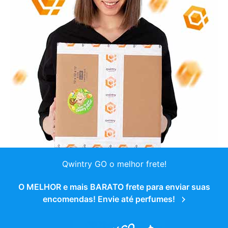
Qwintry GO o melhor frete!
O MELHOR e mais BARATO frete para enviar suas
encomendas! Envie até perfumes!