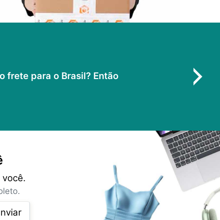
frete para o Brasil? Então
ê
 você.
leto.
nviar