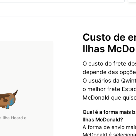
Custo de e
Ilhas McDo
O custo do frete do
depende das opções 
O usuários da Qwin
o melhor frete Esta
McDonald que quis
Qual é a forma mais b
 Ilha Heard e
Ilhas McDonald?
A forma de envio mais
McDonald é seleciona