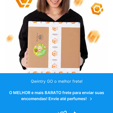
Qwintry GO o melhor frete!
O MELHOR e mais BARATO frete para enviar suas
encomendas! Envie até perfumes!