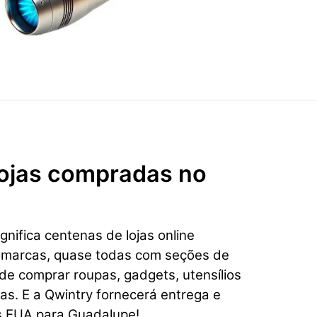
 lojas compradas no
nifica centenas de lojas online
omarcas, quase todas com seções de
e comprar roupas, gadgets, utensílios
ias. E a Qwintry fornecerá entrega e
os EUA para Guadalupe!