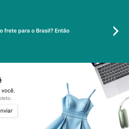
frete para o Brasil? Então
ê
 você.
leto.
nviar