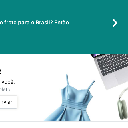
frete para o Brasil? Então
ê
 você.
leto.
nviar