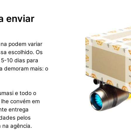
a enviar
ana podem variar
sa escolhido. Os
 5-10 dias para
ca demoram mais: o
umasi e todo o
s lhe convém em
nte entrega
idades pelos
 na agência.