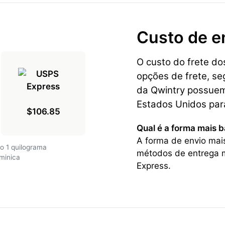
Custo de e
O custo do frete d
opções de frete, se
da Qwintry possuem 
Estados Unidos par
$106.85
Qual é a forma mais 
A forma de envio mai
o 1 quilograma
métodos de entrega m
minica
Express.