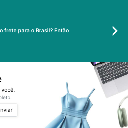
frete para o Brasil? Então
ê
 você.
leto.
nviar