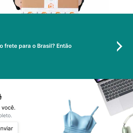
frete para o Brasil? Então
ê
 você.
leto.
nviar