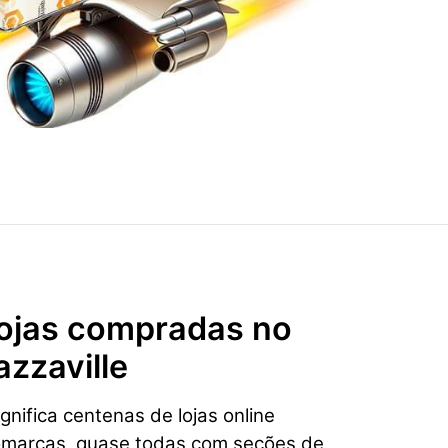
 lojas compradas no
zzaville
nifica centenas de lojas online
omarcas, quase todas com seções de