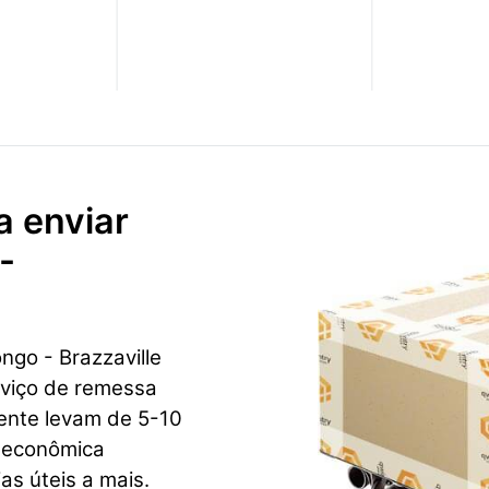
a enviar
-
go - Brazzaville
rviço de remessa
mente levam de 5-10
e econômica
as úteis a mais.