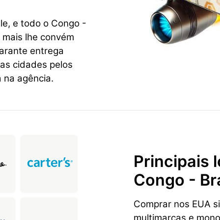
le, e todo o Congo -
e mais lhe convém
garante entrega
ras cidades pelos
 na agência.
Principais
Congo - Bra
Comprar nos EUA sig
multimarcas e mon