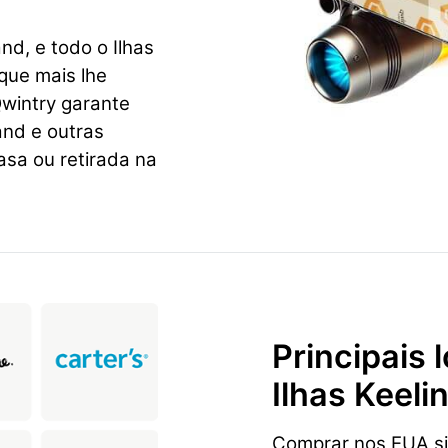
nd, e todo o Ilhas
que mais lhe
wintry garante
and e outras
sa ou retirada na
Principais
Ilhas Keel
Comprar nos EUA sig