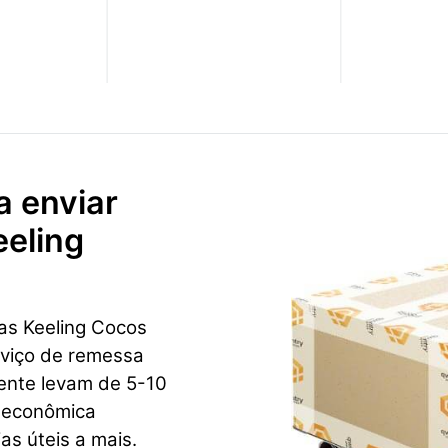
a enviar
eeling
as Keeling Cocos
rviço de remessa
mente levam de 5-10
e econômica
as úteis a mais.