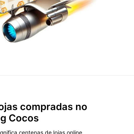
 lojas compradas no
ing Cocos
nifica centenas de lojas online