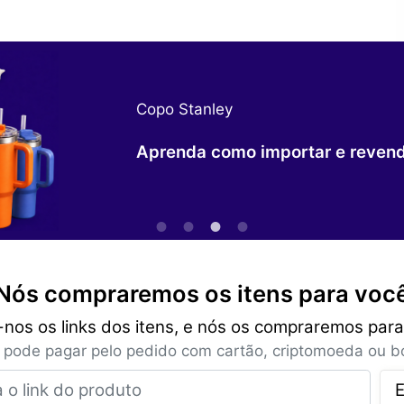
Qwintry Plus
Descontos nos envios, promoções
muito mais no novo programa Qw
Nós compraremos os itens para voc
-nos os links dos itens, e nós os compraremos para
 pode pagar pelo pedido com cartão, criptomoeda ou bo
Insira o link do produto
E