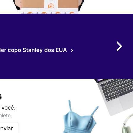
 exclusivas, presentes e
intry Plus!
ê
 você.
leto.
nviar