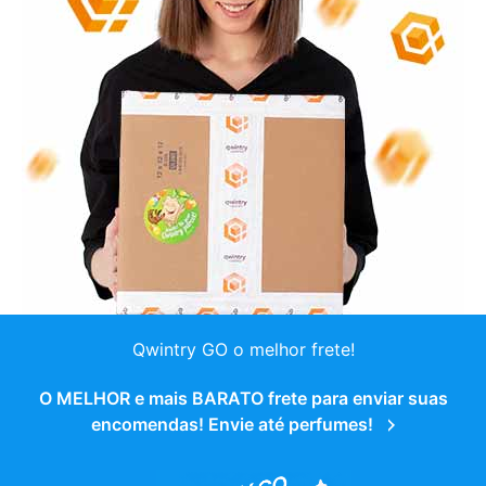
Qwintry GO o melhor frete!
O MELHOR e mais BARATO frete para enviar suas
encomendas! Envie até perfumes!