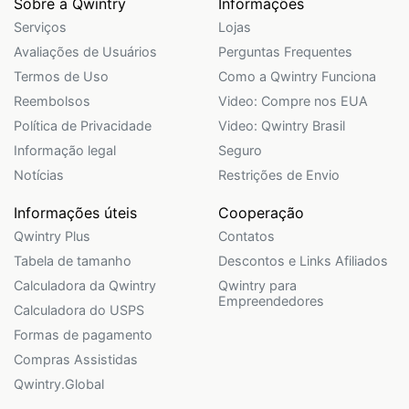
Sobre a Qwintry
Informações
Serviços
Lojas
Avaliações de Usuários
Perguntas Frequentes
Termos de Uso
Como a Qwintry Funciona
Reembolsos
Video: Compre nos EUA
Política de Privacidade
Video: Qwintry Brasil
Informação legal
Seguro
Notícias
Restrições de Envio
Informações úteis
Cooperação
Qwintry Plus
Contatos
Tabela de tamanho
Descontos e Links Afiliados
Calculadora da Qwintry
Qwintry para
Empreendedores
Calculadora do USPS
Formas de pagamento
Compras Assistidas
Qwintry.Global