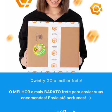
Qwintry GO o melhor frete!
O MELHOR e mais BARATO frete para enviar suas
encomendas! Envie até perfumes!