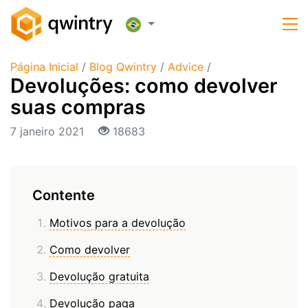
Página Inicial
/
Blog Qwintry
/
Advice
/
Devoluções: como devolver
suas compras
7 janeiro 2021
18683
Contente
Motivos para a devolução
Como devolver
Devolução gratuita
Devolução paga