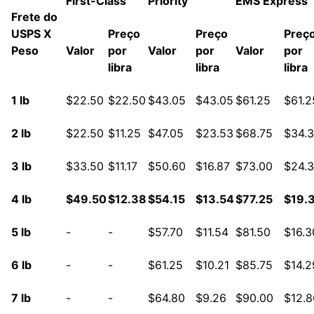
First-Class
Priority
EMS Express
Frete do
USPS X
Preço
Preço
Preç
Peso
Valor
por
Valor
por
Valor
por
libra
libra
libra
1 lb
$22.50
$22.50
$43.05
$43.05
$61.25
$61.2
2 lb
$22.50
$11.25
$47.05
$23.53
$68.75
$34.
3 lb
$33.50
$11.17
$50.60
$16.87
$73.00
$24.
4 lb
$49.50
$12.38
$54.15
$13.54
$77.25
$19.
5 lb
-
-
$57.70
$11.54
$81.50
$16.3
6 lb
-
-
$61.25
$10.21
$85.75
$14.2
7 lb
-
-
$64.80
$9.26
$90.00
$12.8