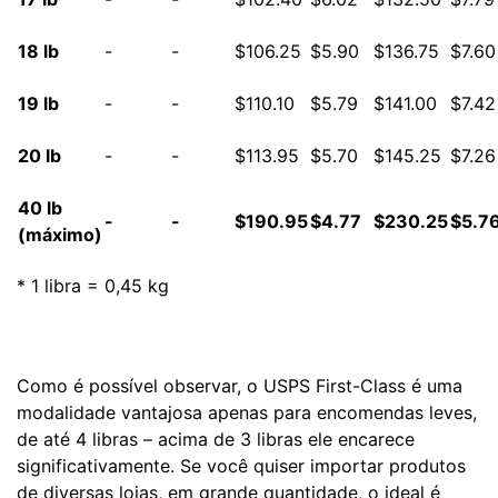
18 lb
-
-
$106.25
$5.90
$136.75
$7.60
19 lb
-
-
$110.10
$5.79
$141.00
$7.42
20 lb
-
-
$113.95
$5.70
$145.25
$7.26
40 lb
-
-
$190.95
$4.77
$230.25
$5.7
(máximo)
* 1 libra = 0,45 kg
Como é possível observar, o USPS First-Class é uma
modalidade vantajosa apenas para encomendas leves,
de até 4 libras – acima de 3 libras ele encarece
significativamente. Se você quiser importar produtos
de diversas lojas, em grande quantidade, o ideal é