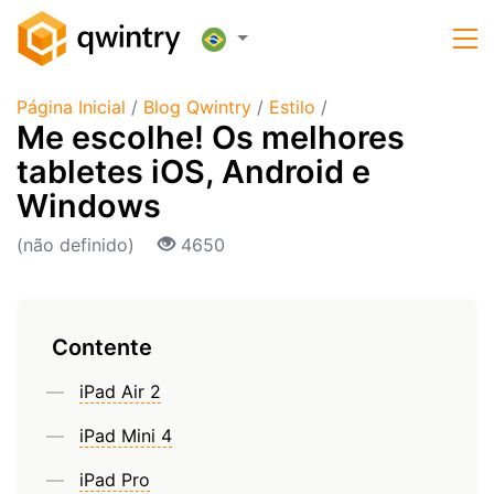
Página Inicial
/
Blog Qwintry
/
Estilo
/
Me escolhe! Os melhores
tabletes iOS, Android e
Windows
(não definido)
4650
Contente
iPad Air 2
iPad Mini 4
iPad Pro