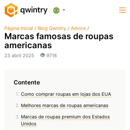
Página Inicial
/
Blog Qwintry
/
Advice
/
Marcas famosas de roupas
americanas
23 abril 2025
9718
Contente
Como comprar roupas em lojas dos EUA
Melhores marcas de roupas americanas
Marcas de roupas premium dos Estados
Unidos